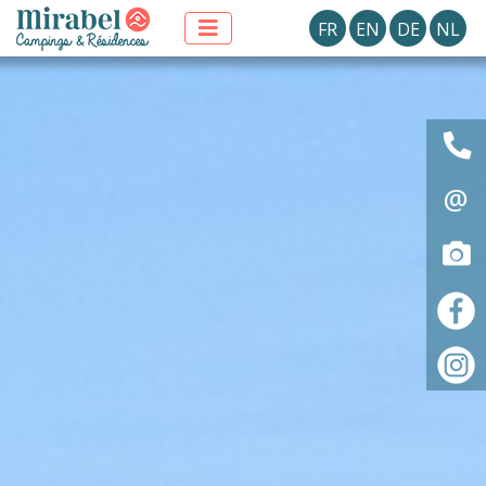
FR
EN
DE
NL
@